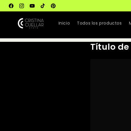
Ir
directamente
Facebook
Instagram
YouTube
TikTok
Pinterest
al contenido
Inicio
Todos los productos
Título de