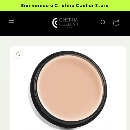
Ir
Bienvenido a Cristina Cuéllar Store
directamente
al contenido
Carrito
Ir
directamente
a la
información
del producto