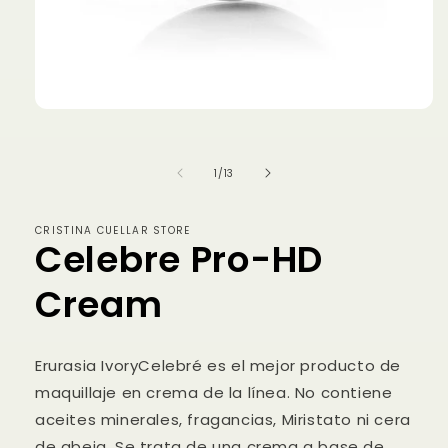
Abrir
elemento
multimedia
1
de
1
/
13
en
una
ventana
modal
CRISTINA CUELLAR STORE
Celebre Pro-HD
Cream
Erurasia IvoryCelebré es el mejor producto de
maquillaje en crema de la línea. No contiene
aceites minerales, fragancias, Miristato ni cera
de abeja. Se trata de una crema a base de