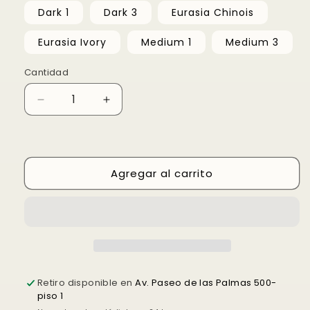
o
no
Dark 1
Dark 3
Eurasia Chinois
Agrega tu producto al carrito y
elige
disponible
1
pagar con Meses sin Tarjeta.
Eurasia Ivory
Medium 1
Medium 3
En tu cuenta de Mercado Pago,
elige
2
la cantidad de meses
y confirma.
Paga mes a mes
con saldo disponible,
Cantidad
3
débito u otros medios.
Reducir
Aumentar
Crédito sujeto a aprobación.
cantidad
cantidad
¿Tienes dudas? Consulta nuestra
Ayuda.
para
para
Celebre
Celebre
Pro-
Pro-
Agregar al carrito
HD
HD
Cream
Cream
Retiro disponible en
Av. Paseo de las Palmas 500-
piso 1