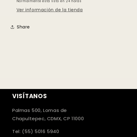
Normalmente está listo en 24 horas
Ver información de la tienda
Share
VISÍTANOS
Palmas 500, Lomas de
Chapultepec, CDMX, CP 11000
Tel: (55) 5016 5940