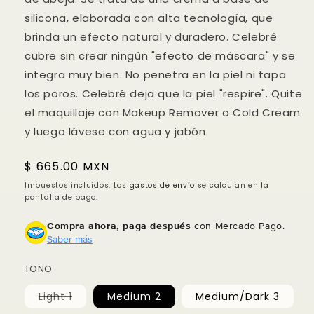
silicona, elaborada con alta tecnología, que
brinda un efecto natural y duradero. Celebré
cubre sin crear ningún "efecto de máscara" y se
integra muy bien. No penetra en la piel ni tapa
los poros. Celebré deja que la piel "respire". Quite
el maquillaje con Makeup Remover o Cold Cream
y luego lávese con agua y jabón.
Precio
$ 665.00 MXN
habitual
Impuestos incluidos. Los
gastos de envío
se calculan en la
pantalla de pago.
Compra ahora, paga después
con Mercado Pago.
Saber más
TONO
Compra ahora y paga a meses
sin tarjeta de crédito
Variante
Light 1
Medium 2
Medium/Dark 3
agotada