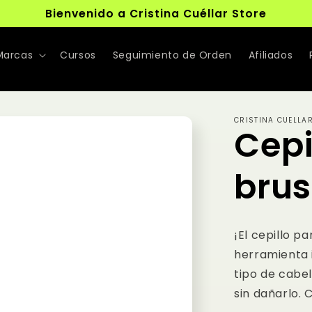
Bienvenido a Cristina Cuéllar Store
Marcas
Cursos
Seguimiento de Orden
Afiliados
CRISTINA CUELLA
Cepi
bru
¡El cepillo p
herramienta 
tipo de cabel
sin dañarlo. C