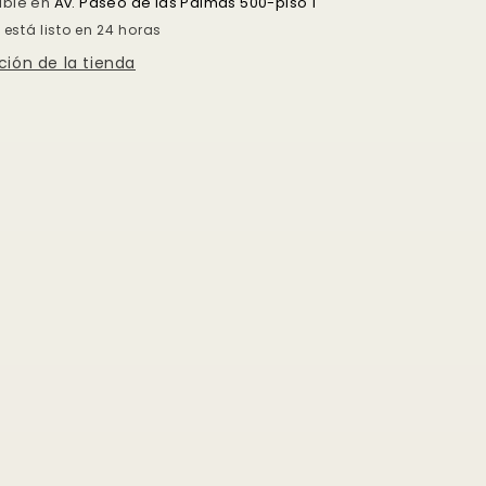
nible en
Av. Paseo de las Palmas 500-piso 1
está listo en 24 horas
ción de la tienda