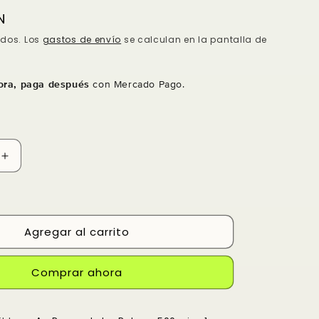
N
idos. Los
gastos de envío
se calculan en la pantalla de
ra, paga después
con Mercado Pago.
Aumentar
cantidad
para
Cepillo
Teasing
Agregar al carrito
brush
Comprar ahora