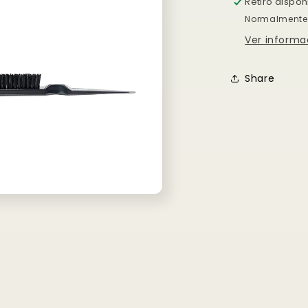
Compra ahora y paga a meses sin
Retiro dispo
tarjeta de crédito
Normalmente 
Ver informa
Agrega tu producto al carrito y
elige pagar con
1
Meses sin Tarjeta.
Share
En tu cuenta de Mercado Pago,
elige la
2
cantidad de meses
y confirma.
Paga mes a mes
con saldo disponible, débito u
3
otros medios.
Crédito sujeto a aprobación.
¿Tienes dudas? Consulta nuestra
Ayuda.