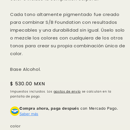
Cada tono altamente pigmentado fue creado
para combinar S/B Foundation con resultados
impecables y una durabilidad sin igual. Úselo solo
o mezcle los colores con cualquiera de los otros
tonos para crear su propia combinación única de
color.
Base Alcohol.
Precio
$ 530.00 MXN
habitual
Impuestos incluidos. Los
gastos de envío
se calculan en la
pantalla de pago.
Compra ahora, paga después
con Mercado Pago.
Saber más
Compra ahora y paga a meses
sin tarjeta de crédito
color