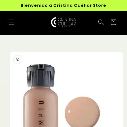
Ir
Bienvenido a Cristina Cuéllar Store
directamente
al contenido
Carrito
Ir
directamente
a la
información
del producto