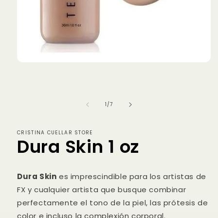
Abrir
elemento
multimedia
1
en
una
de
1
/
7
ventana
modal
CRISTINA CUELLAR STORE
Dura Skin 1 oz
Dura Skin
es imprescindible para los artistas de
FX y cualquier artista que busque combinar
perfectamente el tono de la piel, las prótesis de
color e incluso la complexión corporal.