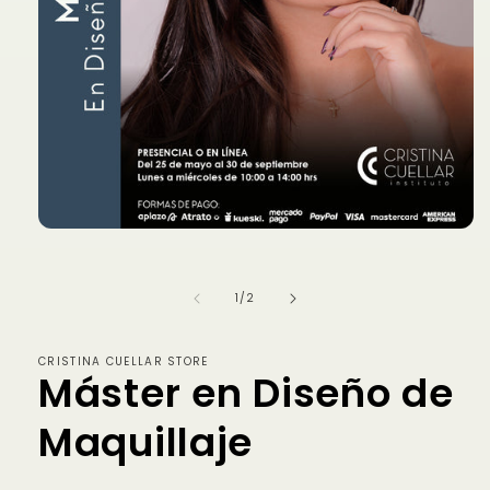
Abrir
elemento
multimedia
1
de
1
/
2
en
una
ventana
modal
CRISTINA CUELLAR STORE
Máster en Diseño de
Maquillaje