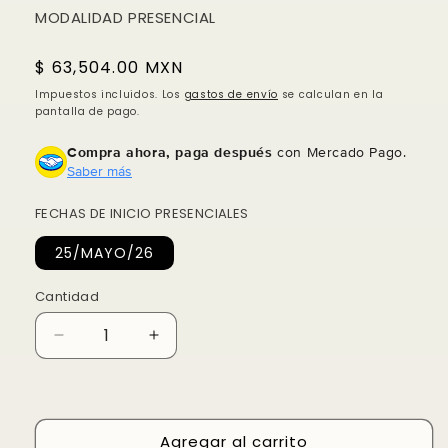
MODALIDAD PRESENCIAL
Precio
$ 63,504.00 MXN
habitual
Impuestos incluidos. Los
gastos de envío
se calculan en la
pantalla de pago.
Compra ahora, paga después
con Mercado Pago.
Saber más
Compra ahora y paga a meses
FECHAS DE INICIO PRESENCIALES
sin tarjeta de crédito
25/MAYO/26
Agrega tu producto al carrito y
elige
Cantidad
1
pagar con Meses sin Tarjeta.
En tu cuenta de Mercado Pago,
elige
2
la cantidad de meses
y confirma.
Reducir
Aumentar
Paga mes a mes
con saldo disponible,
cantidad
cantidad
3
débito u otros medios.
para
para
Máster
Máster
Crédito sujeto a aprobación.
en
en
Agregar al carrito
¿Tienes dudas? Consulta nuestra
Ayuda.