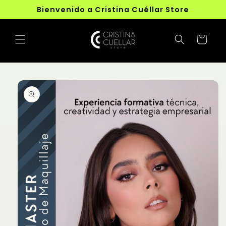
Ir
Bienvenido a Cristina Cuéllar Store
directamente
al contenido
Carrito
Ir
directamente
a la
información
del producto