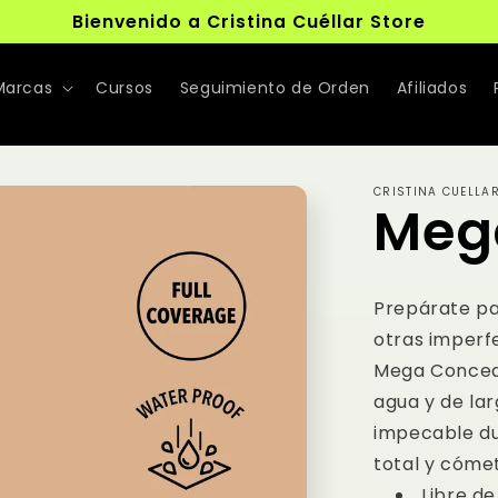
Bienvenido a Cristina Cuéllar Store
Marcas
Cursos
Seguimiento de Orden
Afiliados
CRISTINA CUELLA
Meg
Prepárate par
otras imperf
Mega Concea
agua y de lar
impecable du
total y cóme
Libre de