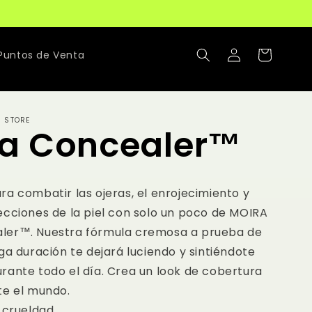
Iniciar
Carrito
Puntos de Venta
sesión
R STORE
a Concealer™
a combatir las ojeras, el enrojecimiento y
ecciones de la piel con solo un poco de MOIRA
ler™. Nuestra fórmula cremosa a prueba de
ga duración te dejará luciendo y sintiéndote
rante todo el día. Crea un look de cobertura
te el mundo.
 crueldad