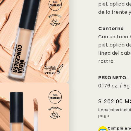
piel, aplica d
de la frente y
Contorno
Con un tono 
piel, aplica 
línea del cab
rostro.
PESO NETO:
0.176 oz. / 5g
Precio
$ 262.00 M
Compra ahora y paga a meses sin
habitual
Impuestos inclu
tarjeta de crédito
pago.
Compra aho
Agrega tu producto al carrito y
elige pagar con