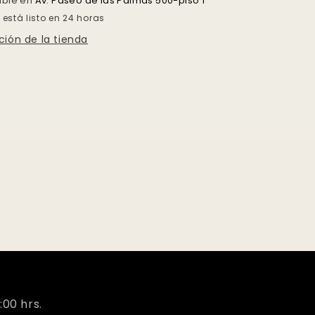
nible en
Av. Paseo de las Palmas 500-piso 1
está listo en 24 horas
ción de la tienda
:00 hrs.