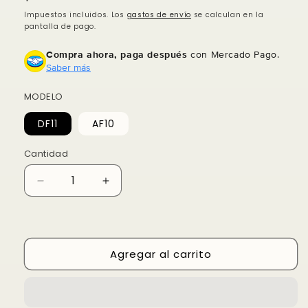
habitual
Impuestos incluidos. Los
gastos de envío
se calculan en la
pantalla de pago.
Compra ahora, paga después
con Mercado Pago.
Saber más
MODELO
DF11
AF10
Cantidad
Compra ahora y paga a meses
sin tarjeta de crédito
Reducir
Aumentar
cantidad
cantidad
para
Agrega tu producto al carrito y
para
elige
1
pagar con Meses sin Tarjeta.
Pestañas
Pestañas
En tu cuenta de Mercado Pago,
elige
individuales
individuales
2
la cantidad de meses
y confirma.
Agregar al carrito
Paga mes a mes
con saldo disponible,
3
débito u otros medios.