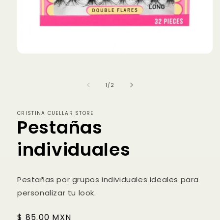
Abrir
elemento
multimedia
1
de
1
/
2
en
una
ventana
modal
CRISTINA CUELLAR STORE
Pestañas
individuales
Pestañas por grupos individuales ideales para
personalizar tu look.
Precio
$ 85.00 MXN