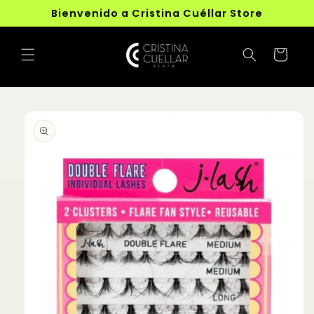
Ir
Bienvenido a Cristina Cuéllar Store
directamente
al contenido
Carrito
Ir
directamente
a la
información
del producto