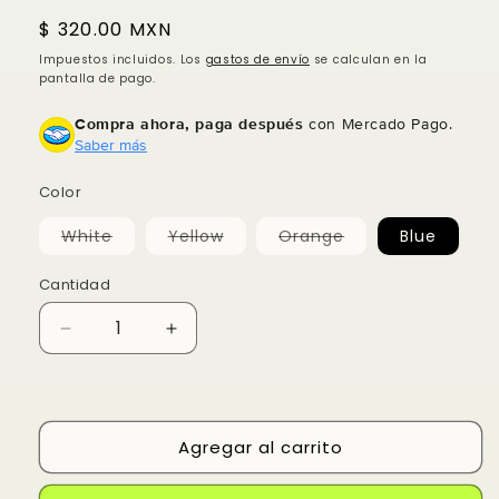
Precio
$ 320.00 MXN
habitual
Impuestos incluidos. Los
gastos de envío
se calculan en la
pantalla de pago.
Compra ahora, paga después
con Mercado Pago.
Saber más
Color
Variante
Variante
Variante
White
Yellow
Orange
Blue
agotada
agotada
agotada
o
o
o
no
no
no
Cantidad
disponible
disponible
disponible
Reducir
Aumentar
cantidad
cantidad
para
para
Pro
Pro
Color
Color
Agregar al carrito
Foundation
Foundation
Mixing
Mixing