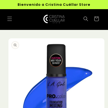
Ir
Bienvenido a Cristina Cuéllar Store
directamente
al contenido
Carrito
Ir
directamente
a la
información
del producto