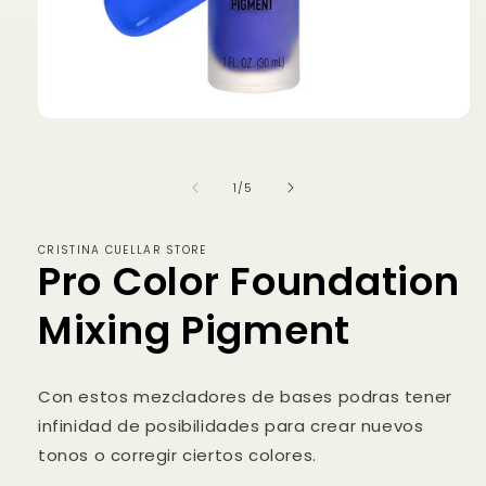
Abrir
elemento
multimedia
1
de
1
/
5
en
una
ventana
modal
CRISTINA CUELLAR STORE
Pro Color Foundation
Mixing Pigment
Con estos mezcladores de bases podras tener
infinidad de posibilidades para crear nuevos
tonos o corregir ciertos colores.