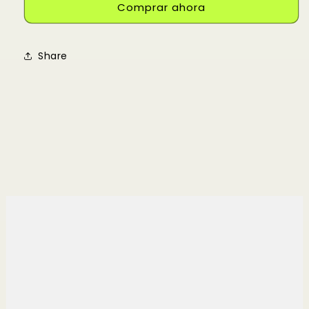
Pigment
Pigment
Comprar ahora
Share
Compra ahora y paga a meses
sin tarjeta de crédito
Agrega tu producto al carrito y
elige
1
pagar con Meses sin Tarjeta.
En tu cuenta de Mercado Pago,
elige
2
la cantidad de meses
y confirma.