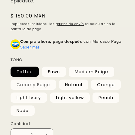
aplicaste.
2
la cantidad de meses
y confirma.
Paga mes a mes
con saldo disponible,
3
débito u otros medios.
Precio
$ 150.00 MXN
habitual
Impuestos incluidos. Los
gastos de envío
se calculan en la
Crédito sujeto a aprobación.
pantalla de pago.
¿Tienes dudas? Consulta nuestra
Ayuda.
Compra ahora, paga después
con Mercado Pago.
Saber más
TONO
Toffee
Fawn
Medium Beige
Variante
Creamy Beige
Natural
Orange
agotada
o
no
Light Ivory
Light yellow
Peach
disponible
Nude
Cantidad