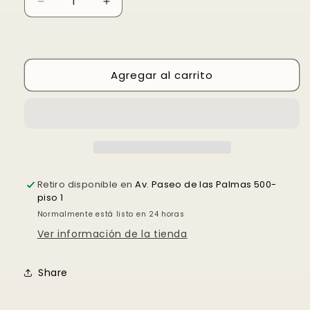
Reducir
Aumentar
cantidad
cantidad
para
para
Pro
Pro
HD
HD
Agregar al carrito
Conceal
Conceal
Retiro disponible en
Av. Paseo de las Palmas 500-
piso 1
Normalmente está listo en 24 horas
Ver información de la tienda
Share