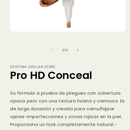
Abrir
elemento
multimedia
1
de
1
/
10
en
una
ventana
modal
CRISTINA CUELLAR STORE
Pro HD Conceal
Su fórmula a prueba de pliegues con cobertura
opaca pero con una textura liviana y cremosa. Es
de larga duración y creada para camuflajear
ojeras-imperfecciones y zonas rojizas en la piel.
Proporciona un look completamente natural -