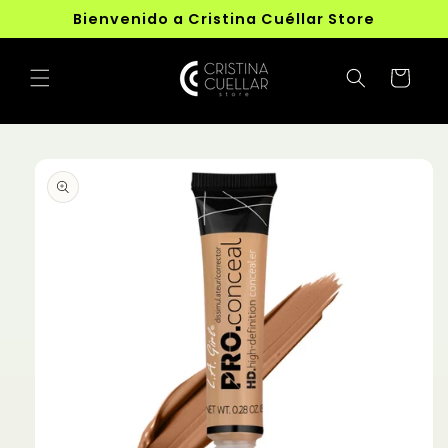
Ir
Bienvenido a Cristina Cuéllar Store
directamente
al contenido
Carrito
Ir
directamente
a la
información
del producto