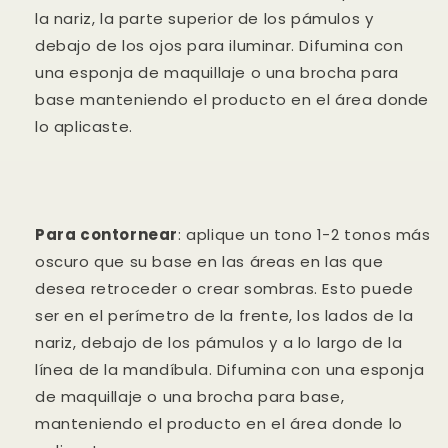
la nariz, la parte superior de los pámulos y
debajo de los ojos para iluminar. Difumina con
una esponja de maquillaje o una brocha para
base manteniendo el producto en el área donde
lo aplicaste.
Para contornear
: aplique un tono 1-2 tonos más
oscuro que su base en las áreas en las que
desea retroceder o crear sombras. Esto puede
ser en el perímetro de la frente, los lados de la
Compra ahora y paga a meses
nariz, debajo de los pámulos y a lo largo de la
sin tarjeta de crédito
línea de la mandíbula. Difumina con una esponja
de maquillaje o una brocha para base,
Agrega tu producto al carrito y
elige
1
manteniendo el producto en el área donde lo
pagar con Meses sin Tarjeta.
En tu cuenta de Mercado Pago,
elige