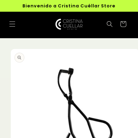
Ir
Bienvenido a Cristina Cuéllar Store
directamente
al contenido
Carrito
Ir
directamente
a la
información
del producto