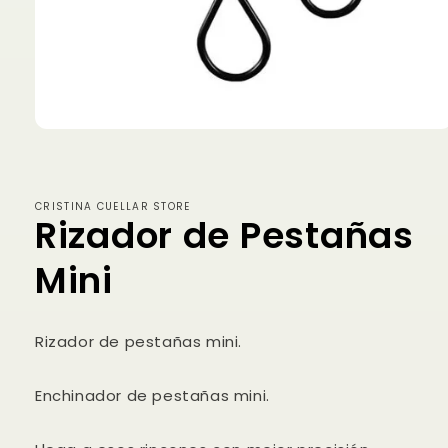
Abrir
elemento
multimedia
1
en
CRISTINA CUELLAR STORE
una
Rizador de Pestañas
ventana
modal
Mini
Rizador de pestañas mini.
Enchinador de pestañas mini.