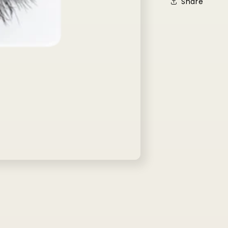
Share
Agrega tu producto al carrito y
elige pagar con
1
Meses sin Tarjeta.
En tu cuenta de Mercado Pago,
elige la
2
cantidad de meses
y confirma.
Paga mes a mes
con saldo disponible, débito u
3
otros medios.
Crédito sujeto a aprobación.
¿Tienes dudas? Consulta nuestra
Ayuda.