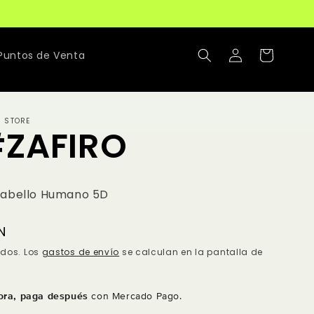
Iniciar
Carrito
Puntos de Venta
sesión
R STORE
#ZAFIRO
Cabello Humano 5D
N
idos. Los
gastos de envío
se calculan en la pantalla de
ra, paga después
con Mercado Pago.