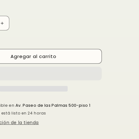
Aumentar
cantidad
para
RV
#ZAFIRO
Agregar al carrito
nible en
Av. Paseo de las Palmas 500-piso 1
está listo en 24 horas
ción de la tienda