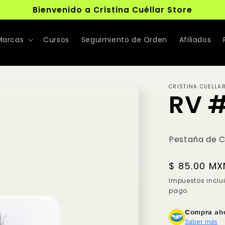
Bienvenido a Cristina Cuéllar Store
Marcas
Cursos
Seguimiento de Orden
Afiliados
CRISTINA CUELLA
RV 
Pestaña de 
Precio
$ 85.00 MX
habitual
Impuestos inclu
pago.
Compra aho
Saber más