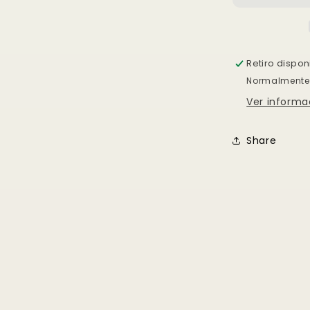
Agrega tu producto al carrito y
elige pagar con
1
Meses sin Tarjeta.
En tu cuenta de Mercado Pago,
elige la
2
Retiro dispo
cantidad de meses
y confirma.
Paga mes a mes
con saldo disponible, débito u
Normalmente 
3
otros medios.
Ver informa
Crédito sujeto a aprobación.
¿Tienes dudas? Consulta nuestra
Ayuda.
Share