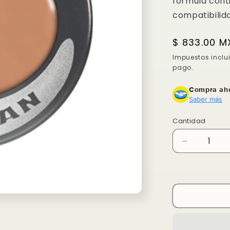
fórmula cont
compatibilida
Precio
$ 833.00 M
habitual
Impuestos inclu
pago.
Compra aho
Saber más
Cantidad
Reducir
cantidad
para
Ultra
foundation
Kryolan
Compra ahora y paga a meses sin
tarjeta de crédito