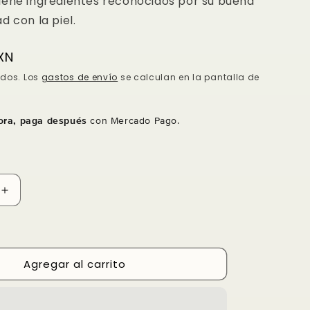
iene ingredientes reconocidos por su buena
d con la piel.
XN
idos. Los
gastos de envío
se calculan en la pantalla de
ra, paga después
con Mercado Pago.
Aumentar
cantidad
para
Ultra
foundation
Agregar al carrito
Kryolan