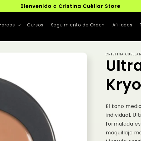
Bienvenido a Cristina Cuéllar Store
Marcas
Cursos
Seguimiento de Orden
Afiliados
CRISTINA CUELLA
Ultr
Kryo
El tono medio
individual. U
formulada es
maquillaje m