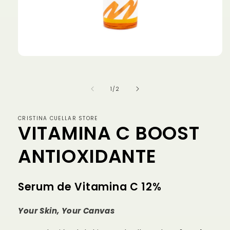
Abrir
elemento
multimedia
1
de
1
/
2
en
una
ventana
modal
CRISTINA CUELLAR STORE
VITAMINA C BOOST
ANTIOXIDANTE
Serum de Vitamina C 12%
Your Skin, Your Canvas