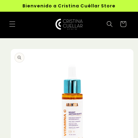
Ir
Bienvenido a Cristina Cuéllar Store
directamente
al contenido
Carrito
Ir
directamente
a la
información
del producto