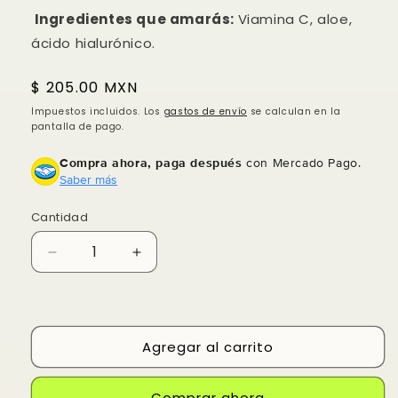
Ingredientes que amarás:
Viamina C, aloe,
ácido hialurónico.
Precio
$ 205.00 MXN
habitual
Impuestos incluidos. Los
gastos de envío
se calculan en la
pantalla de pago.
Compra ahora, paga después
con Mercado Pago.
Saber más
Cantidad
Reducir
Aumentar
cantidad
cantidad
para
para
VITAMINA
VITAMINA
C
C
Agregar al carrito
BOOST
BOOST
ANTIOXIDANTE
ANTIOXIDANTE
Comprar ahora