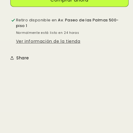
Retiro disponible en
Av. Paseo de las Palmas 500-
piso 1
Normalmente está listo en 24 horas
Ver información de la tienda
Share
Compra ahora y paga a meses
sin tarjeta de crédito
Agrega tu producto al carrito y
elige
1