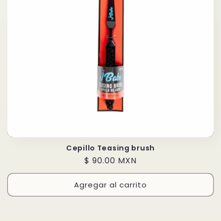
i
ó
n
:
Cepillo Teasing brush
Precio
$ 90.00 MXN
habitual
Agregar al carrito