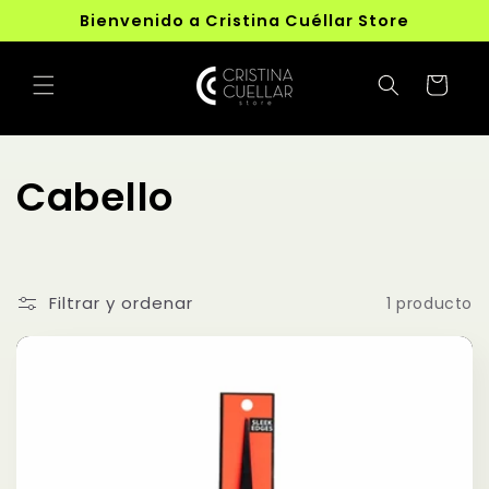
Ir
Bienvenido a Cristina Cuéllar Store
directamente
al contenido
Carrito
C
Cabello
o
l
Filtrar y ordenar
1 producto
e
c
c