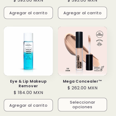
Precio
$ 393.00 MXN
Precio
$ 393.00 MXN
habitual
habitual
Agregar al carrito
Agregar al carrito
Eye & Lip Makeup
Mega Concealer™
Remover
Precio
$ 262.00 MXN
Precio
$ 184.00 MXN
habitual
habitual
Seleccionar
Agregar al carrito
opciones