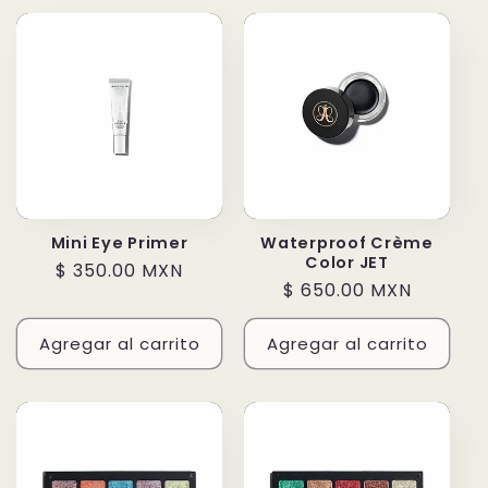
Mini Eye Primer
Waterproof Crème
Color JET
Precio
$ 350.00 MXN
Precio
$ 650.00 MXN
habitual
habitual
Agregar al carrito
Agregar al carrito