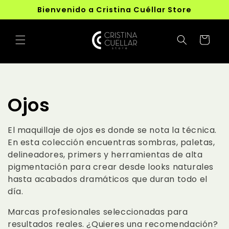
Ir
Bienvenido a Cristina Cuéllar Store
directamente
al contenido
Carrito
C
Ojos
o
El maquillaje de ojos es donde se nota la técnica.
En esta colección encuentras sombras, paletas,
l
delineadores, primers y herramientas de alta
e
pigmentación para crear desde looks naturales
hasta acabados dramáticos que duran todo el
c
día.
Marcas profesionales seleccionadas para
c
resultados reales. ¿Quieres una recomendación?