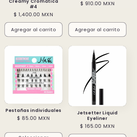
Creamy Cromática
Precio
$ 910.00 MXN
#4
habitual
Precio
$ 1,400.00 MXN
habitual
Agregar al carrito
Agregar al carrito
Pestañas individuales
Jetsetter Liquid
Precio
$ 85.00 MXN
Eyeliner
habitual
Precio
$ 165.00 MXN
habitual