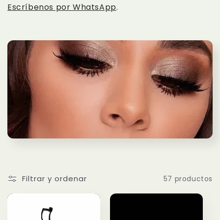
i
Escríbenos por WhatsApp
.
ó
n
:
Filtrar y ordenar
57 productos