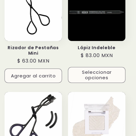
Rizador de Pestañas
Lápiz Indeleble
Mini
Precio
$ 83.00 MXN
Precio
$ 63.00 MXN
habitual
habitual
Seleccionar
Agregar al carrito
opciones