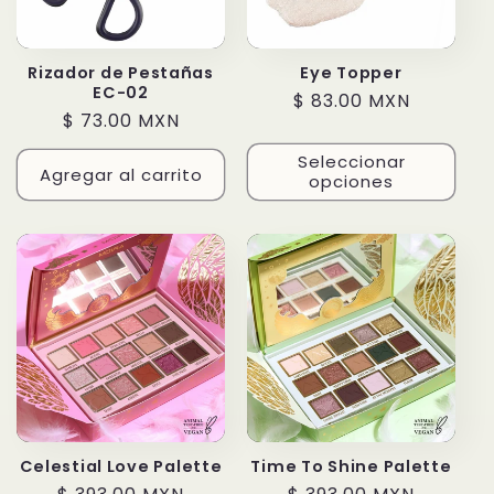
Rizador de Pestañas
Eye Topper
EC-02
Precio
$ 83.00 MXN
Precio
$ 73.00 MXN
habitual
habitual
Seleccionar
Agregar al carrito
opciones
Celestial Love Palette
Time To Shine Palette